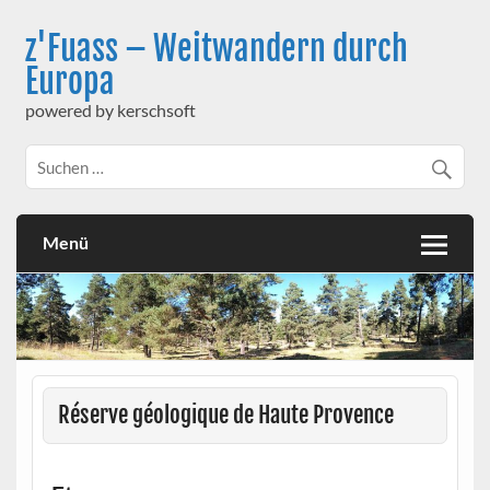
Skip
to
z'Fuass – Weitwandern durch
content
Europa
powered by kerschsoft
Menü
Réserve géologique de Haute Provence