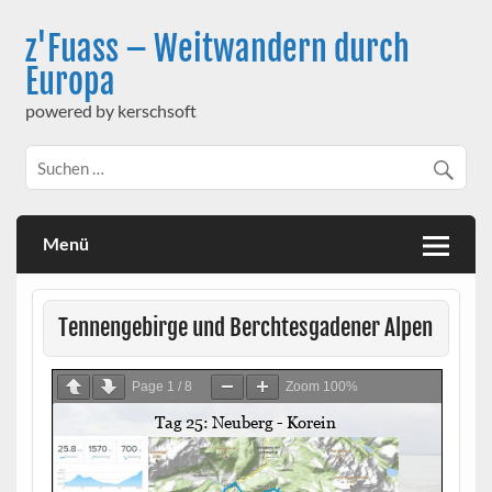
Skip
to
z'Fuass – Weitwandern durch
content
Europa
powered by kerschsoft
Menü
Tennengebirge und Berchtesgadener Alpen
Page
1
/
8
Zoom
100%