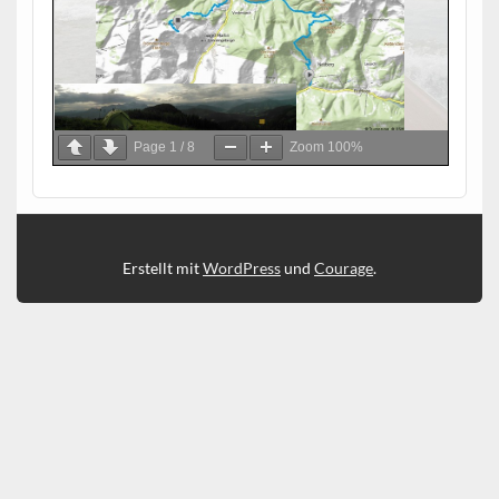
Page
1
/
8
Zoom
100%
Erstellt mit
WordPress
und
Courage
.